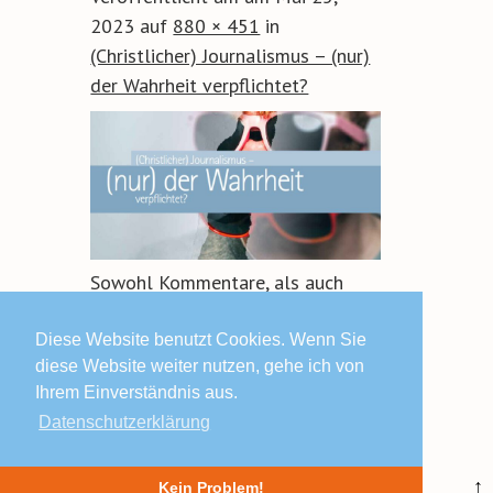
2023
auf
880 × 451
in
(Christlicher) Journalismus – (nur)
der Wahrheit verpflichtet?
Sowohl Kommentare, als auch
Trackbacks sind geschlossen.
Diese Website benutzt Cookies. Wenn Sie
diese Website weiter nutzen, gehe ich von
Ihrem Einverständnis aus.
Datenschutzerklärung
© 2019 Lars Schäfers ·
Impressum | Datenschutz | AGB
↑
Kein Problem!