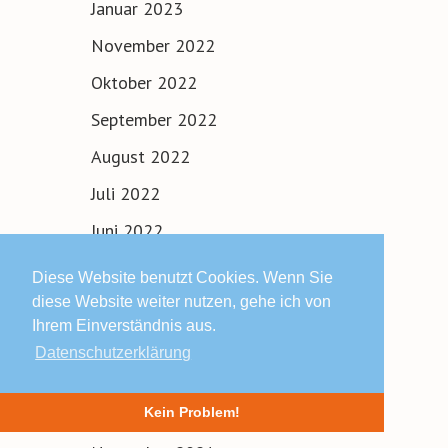
Januar 2023
November 2022
Oktober 2022
September 2022
August 2022
Juli 2022
Juni 2022
Mai 2022
Diese Website benutzt Cookies. Wenn Sie
April 2022
diese Website weiter nutzen, gehe ich von
Ihrem Einverständnis aus.
März 2022
Datenschutzerklärung
Februar 2022
Januar 2022
Kein Problem!