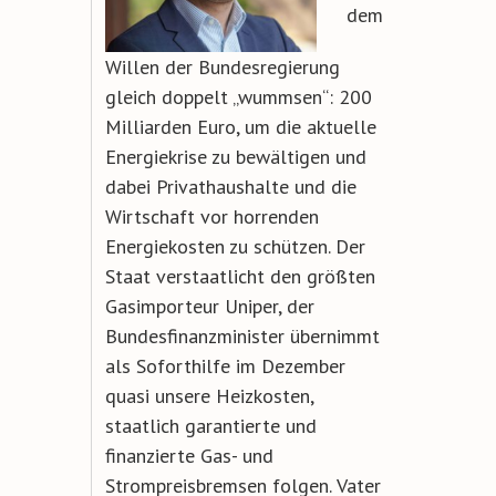
dem
Willen der Bundes
regierung
gleich doppelt „wummsen“: 200
Milliarden Euro, um die aktuelle
Energie
krise zu bewältigen und
dabei Privathaus
halte
und
die
Wirtschaft
vor
horrenden
Energiekosten zu schützen. Der
Staat ver
staatlicht den größten
Gasimporteur Uni
per, der
Bundesfinanzminister übernimmt
als Soforthilfe im Dezember
quasi unsere
Heizkosten,
staatlich garantierte und
finan
zierte Gas- und
Strompreisbremsen folgen.
Vater