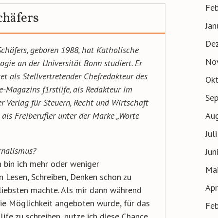
Feb
chäfers
Jan
De
Schäfers, geboren 1988, hat Katholische
No
ogie an der Universität Bonn studiert. Er
tet als Stellvertretender Chefredakteur des
Ok
e-Magazins f1rstlife, als Redakteur im
Se
r Verlag für Steuern, Recht und Wirtschaft
Au
 als Freiberufler unter der Marke „Worte
Jul
rnalismus?
Jun
n bin ich mehr oder weniger
Ma
n Lesen, Schreiben, Denken schon zu
Apr
 liebsten machte. Als mir dann während
ie Möglichkeit angeboten wurde, für das
Feb
ife zu schreiben, nutze ich diese Chance