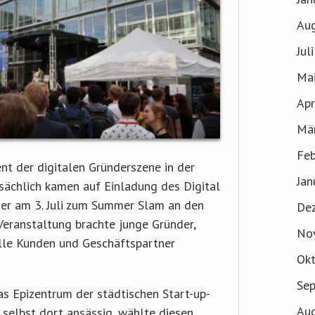
Au
Jul
Ma
Apr
Mä
Feb
nt der digitalen Gründerszene in der
Jan
sächlich kamen auf Einladung des Digital
er am 3. Juli zum Summer Slam an den
De
eranstaltung brachte junge Gründer,
No
lle Kunden und Geschäftspartner
Ok
Se
as Epizentrum der städtischen Start-up-
Au
 selbst dort ansässig, wählte diesen