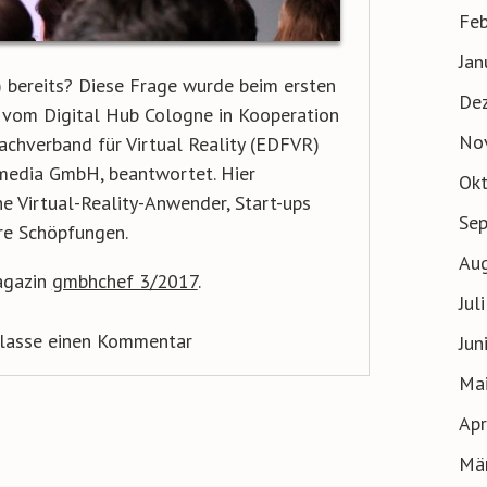
Feb
Jan
) bereits? Diese Frage wurde beim ersten
De
t vom Digital Hub Cologne in Kooperation
No
chverband für Virtual Reality (EDFVR)
media GmbH, beantwortet. Hier
Ok
he Virtual-Reality-Anwender, Start-ups
Se
hre Schöpfungen.
Au
agazin
gmbhchef 3/2017
.
Jul
rlasse einen Kommentar
Jun
Ma
Apr
Mä