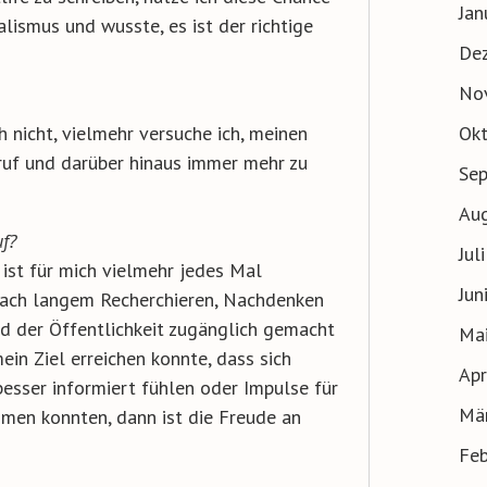
Jan
alismus und wusste, es ist der richtige
De
No
Ok
ch nicht, vielmehr versuche ich, meinen
eruf und darüber hinaus immer mehr zu
Se
Au
uf?
Jul
 ist für mich vielmehr jedes Mal
Jun
 nach langem Recherchieren, Nachdenken
nd der Öffentlichkeit zugänglich gemacht
Ma
ein Ziel erreichen konnte, dass sich
Apr
esser informiert fühlen oder Impulse für
Mä
men konnten, dann ist die Freude an
Feb