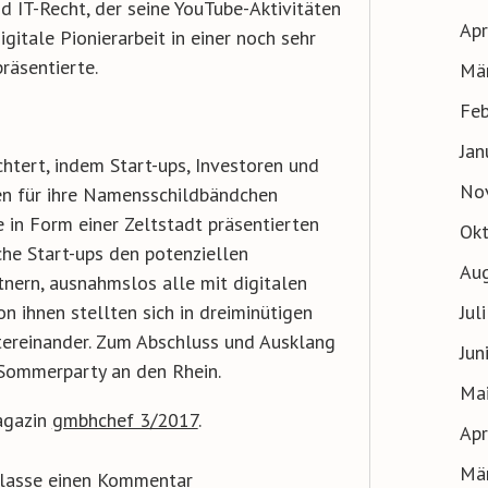
 IT-Recht, der seine YouTube-Aktivitäten
Apr
igitale Pionierarbeit in einer noch sehr
räsentierte.
Mä
Feb
Jan
htert, indem Start-ups, Investoren und
No
en für ihre Namensschildbändchen
e in Form einer Zeltstadt präsentierten
Ok
che Start-ups den potenziellen
Au
nern, ausnahmslos alle mit digitalen
Jul
 ihnen stellten sich in dreiminütigen
ereinander. Zum Abschluss und Ausklang
Jun
Sommerparty an den Rhein.
Ma
agazin
gmbhchef 3/2017
.
Apr
Mä
rlasse einen Kommentar