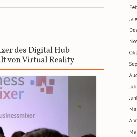
Feb
Jan
De
No
xer des Digital Hub
Ok
lt von Virtual Reality
Se
Au
Jul
Jun
Ma
Apr
Mä