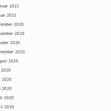
ruar 2021
uar 2021
zember 2020
vember 2020
tober 2020
ptember 2020
gust 2020
i 2020
i 2020
i 2020
il 2020
rz 2020