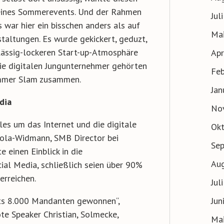
seines Sommerevents. Und der Rahmen
Jul
 war hier ein bisschen anders als auf
Ma
taltungen. Es wurde gekickert, geduzt,
 lässig-lockeren Start-up-Atmosphäre
Apr
ie digitalen Jungunternehmer gehörten
Feb
ummer Slam zusammen.
Jan
dia
No
les um das Internet und die digitale
Ok
zola-Widmann, SMB Director bei
Se
e einen Einblick in die
Au
ial Media, schließlich seien über 90%
erreichen.
Jul
Jun
its 8.000 Mandanten gewonnen“,
te Speaker Christian, Solmecke,
Ma