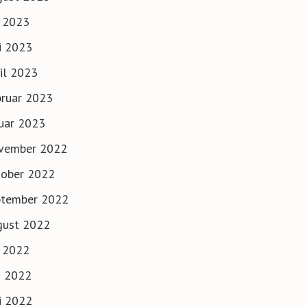
i 2023
i 2023
il 2023
ruar 2023
uar 2023
vember 2022
tober 2022
ptember 2022
gust 2022
i 2022
i 2022
i 2022