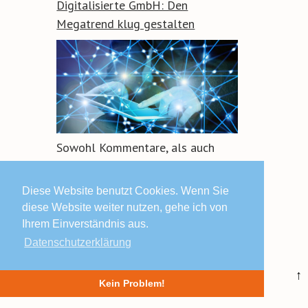
Digitalisierte GmbH: Den
Megatrend klug gestalten
Sowohl Kommentare, als auch
Trackbacks sind geschlossen.
Diese Website benutzt Cookies. Wenn Sie
diese Website weiter nutzen, gehe ich von
Ihrem Einverständnis aus.
Datenschutzerklärung
© 2019 Lars Schäfers ·
Impressum | Datenschutz | AGB
↑
Kein Problem!