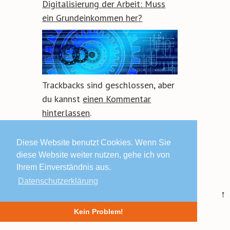
Digitalisierung der Arbeit: Muss
ein Grundeinkommen her?
Trackbacks sind geschlossen, aber
du kannst
einen Kommentar
hinterlassen
.
Diese Website benutzt Cookies. Wenn Sie
diese Website weiter nutzen, gehe ich von
Ihrem Einverständnis aus.
Datenschutzerklärung
© 2019 Lars Schäfers ·
Impressum | Datenschutz | AGB
↑
Kein Problem!