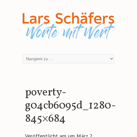
poverty-
g04cb6095d_1280-
845×684
Veröffentlicht am
um
März 2,