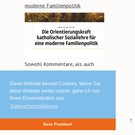
moderne Familienpolitik
Sowohl Kommentare, als auch
Trackbacks sind geschlossen.
Diese Website benutzt Cookies. Wenn Sie
diese Website weiter nutzen, gehe ich von
Ihrem Einverständnis aus.
Datenschutzerklärung
© 2019 Lars Schäfers ·
Impressum | Datenschutz | AGB
↑
Kein Problem!