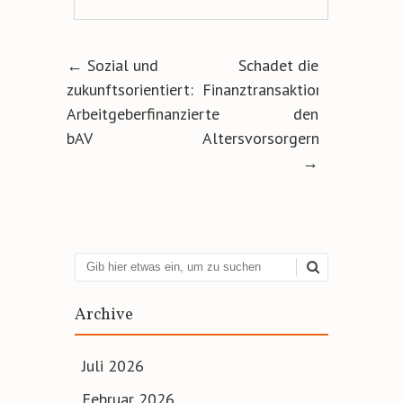
Artikel-Navigation
←
Sozial und
Schadet die
zukunftsorientiert:
Finanztransaktionssteuer
Arbeitgeberfinanzierte
den
bAV
Altersvorsorgern?
→
Suchen
Archive
Juli 2026
Februar 2026