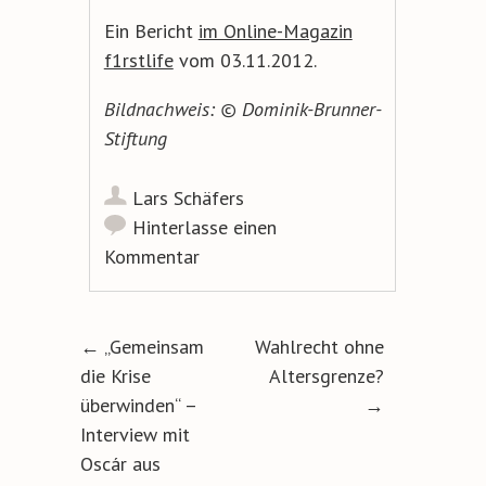
Ein Bericht
im Online-Magazin
f1rstlife
vom 03.11.2012.
Bildnachweis: © Dominik-Brunner-
Stiftung
Lars Schäfers
Hinterlasse einen
Kommentar
Artikel-Navigation
←
„Gemeinsam
Wahlrecht ohne
die Krise
Altersgrenze?
überwinden“ –
→
Interview mit
Oscár aus