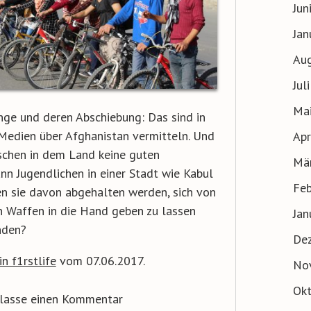
Jun
Jan
Au
Jul
Ma
nge und deren Abschiebung: Das sind in
 Medien über Afghanistan vermitteln
. Und
Apr
schen in dem Land keine guten
Mä
nn Jugendlichen in einer Stadt wie Kabul
Feb
n sie davon abgehalten werden, sich von
n Waffen in die Hand geben zu lassen
Jan
nden?
De
n f1rstlife
vom 07.06.2017.
No
Ok
rlasse einen Kommentar