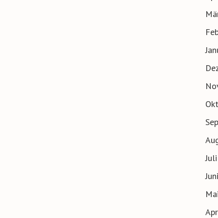
Mä
Feb
Jan
De
No
Ok
Se
Au
Jul
Jun
Ma
Apr