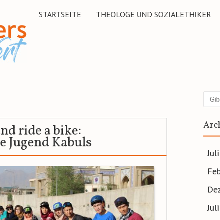
STARTSEITE
THEOLOGE UND SOZIALETHIKER
Suc
Arc
d ride a bike:
e Jugend Kabuls
Jul
Feb
De
Jul