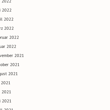
i 2022
i 2022
il 2022
rz 2022
ruar 2022
uar 2022
vember 2021
tober 2021
gust 2021
i 2021
i 2021
i 2021
il 2021