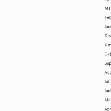
Mä
Feb
Jan
De
No
Ok
Se
Au
Jul
Jun
Ma
Apr