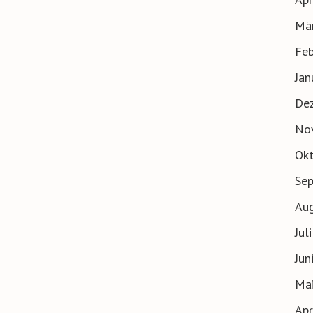
Mä
Feb
Jan
De
No
Ok
Se
Au
Jul
Jun
Ma
Apr