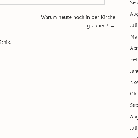
Se
Au
ion
Warum heute noch in der Kirche
Jul
glauben?
→
Ma
thik.
Apr
Feb
Jan
No
Ok
Se
Au
Jul