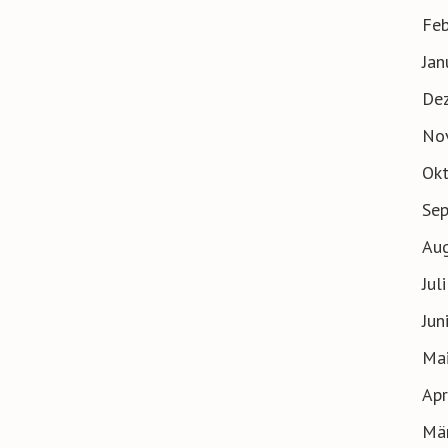
Feb
Jan
De
No
Ok
Se
Au
Jul
Jun
Ma
Apr
Mä