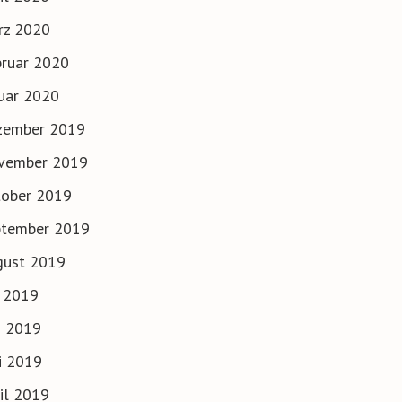
rz 2020
ruar 2020
uar 2020
zember 2019
vember 2019
tober 2019
ptember 2019
gust 2019
i 2019
i 2019
i 2019
il 2019