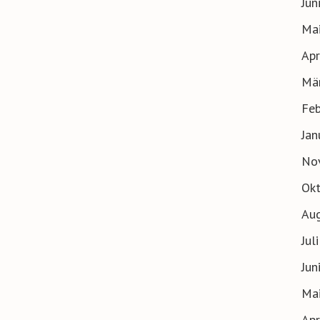
Jun
Ma
Apr
Mä
Feb
Jan
No
Ok
Au
Jul
Jun
Ma
Apr