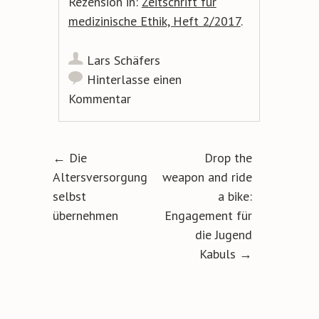
Rezension in:
Zeitschrift für
medizinische Ethik, Heft 2/2017
.
Lars Schäfers
Hinterlasse einen
Kommentar
Artikel-Navigation
←
Die
Drop the
Altersversorgung
weapon and ride
selbst
a bike:
übernehmen
Engagement für
die Jugend
Kabuls
→