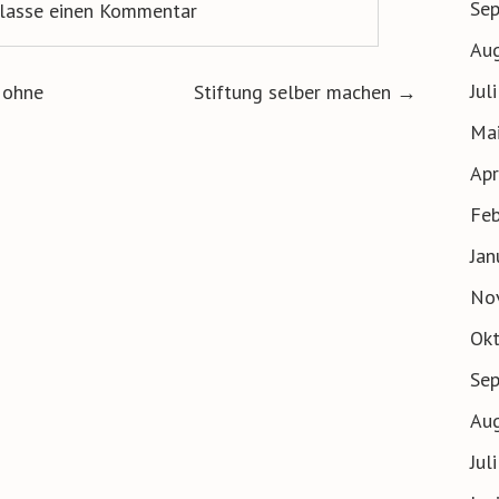
Se
rlasse einen Kommentar
Au
ion
Jul
 ohne
Stiftung selber machen
→
Ma
Apr
Feb
Jan
No
Ok
Se
Au
Jul