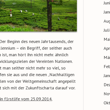
Jun
Jan
Au
Jul
Ma
: Der Beginn des neuen Jahrtausends, der
ennium – ein Begriff, der seither auch
Apr
 ist, man hört ihn nicht mehr. ähnlich
Mä
icklungszielen der Vereinten Nationen.
Feb
t man seither nicht mehr so viel, so
ufen sie aus und die neuen „Nachhaltigen
Jan
llen von der Weltgemeinschaft angepeilt
De
 sich mit der Zukunftscharta darauf vor.
No
in f1rstlife vom 25.09.2014.
Ok