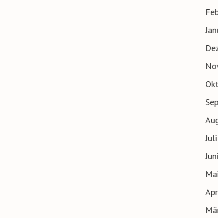
Feb
Jan
De
No
Ok
Se
Au
Jul
Jun
Ma
Apr
Mä