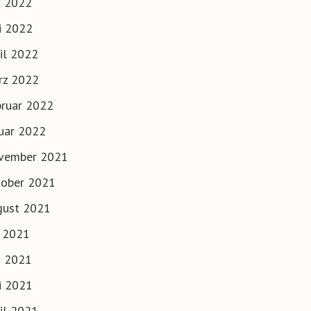
i 2022
i 2022
il 2022
rz 2022
ruar 2022
uar 2022
vember 2021
tober 2021
gust 2021
i 2021
i 2021
i 2021
il 2021