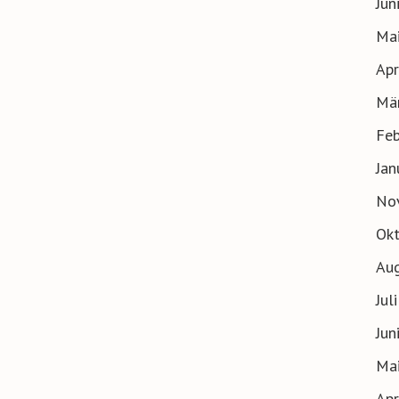
Jun
Ma
Apr
Mä
Feb
Jan
No
Ok
Au
Jul
Jun
Ma
Apr