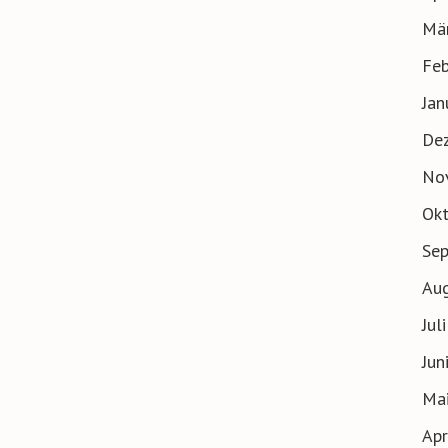
Mä
Feb
Jan
De
No
Ok
Se
Au
Jul
Jun
Ma
Apr