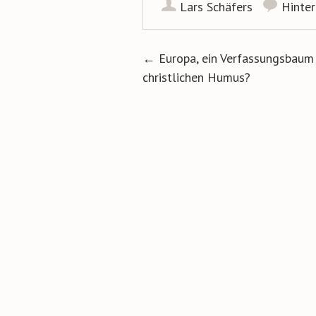
Lars Schäfers
Hinte
Artikel-Navigat
←
Europa, ein Verfassungsbaum
christlichen Humus?