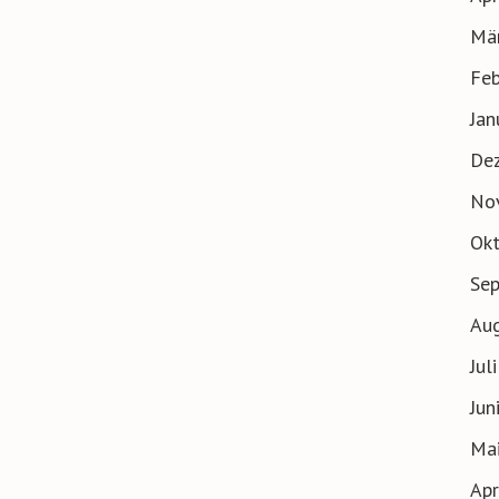
Mä
Feb
Jan
De
No
Ok
Se
Au
Jul
Jun
Ma
Apr