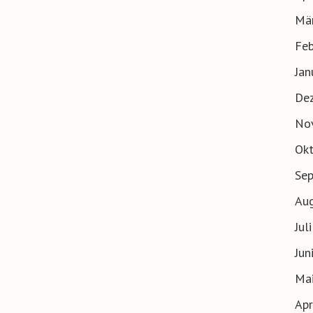
Mä
Feb
Jan
De
No
Ok
Se
Au
Jul
Jun
Ma
Apr