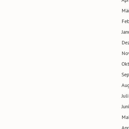
Mä
Feb
Jan
De
No
Ok
Se
Au
Jul
Jun
Ma
Apr