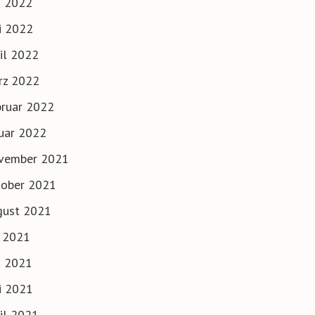
i 2022
i 2022
il 2022
rz 2022
ruar 2022
uar 2022
vember 2021
tober 2021
gust 2021
i 2021
i 2021
i 2021
il 2021