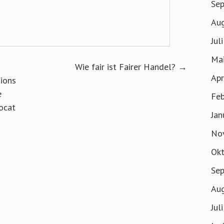
Se
Au
Jul
Ma
ion
Wie fair ist Fairer Handel?
→
Apr
tions
e
Feb
ocat
Jan
No
Ok
Se
Au
Jul