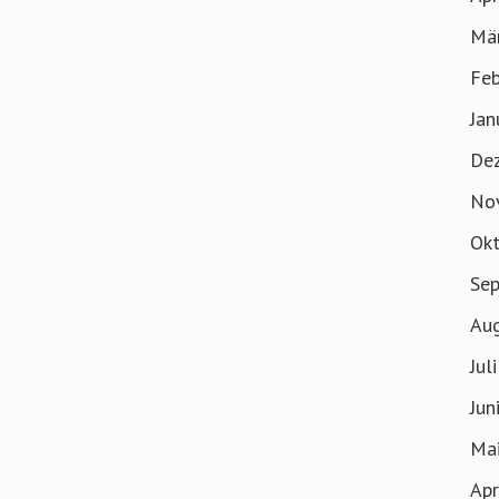
Mä
Feb
Jan
De
No
Ok
Se
Au
Jul
Jun
Ma
Apr