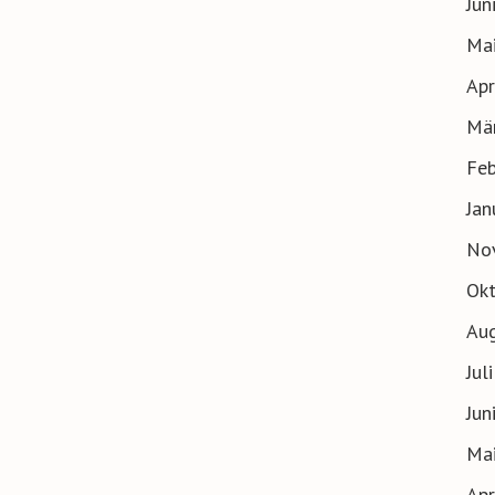
Jun
Ma
Apr
Mä
Feb
Jan
No
Ok
Au
Jul
Jun
Ma
Apr