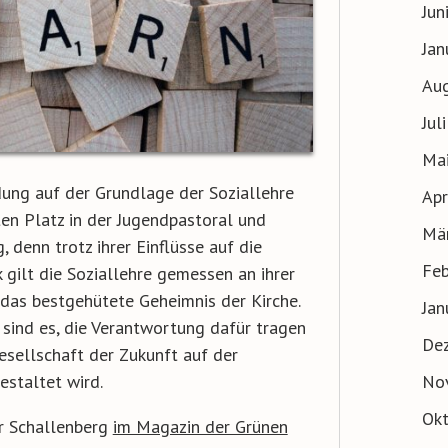
Jun
Jan
Au
Jul
Ma
ldung auf der Grundlage der Soziallehre
Apr
ten Platz in der Jugendpastoral und
Mä
 denn trotz ihrer Einflüsse auf die
Feb
 gilt die Soziallehre gemessen an ihrer
das bestgehütete Geheimnis der Kirche.
Jan
ind es, die Verantwortung dafür tragen
De
esellschaft der Zukunft auf der
No
estaltet wird.
Ok
r Schallenberg
im Magazin der Grünen