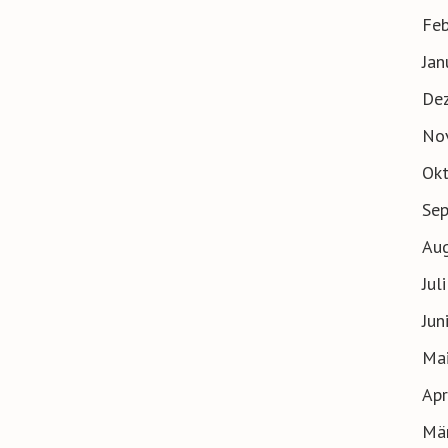
Feb
Jan
De
No
Ok
Se
Au
Jul
Jun
Ma
Apr
Mä