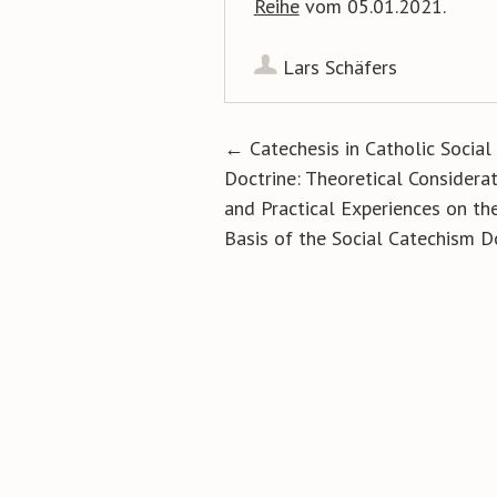
Reihe
vom 05.01.2021.
Lars Schäfers
Artikel-Navigat
←
Catechesis in Catholic Social
Doctrine: Theoretical Considera
and Practical Experiences on th
Basis of the Social Catechism D